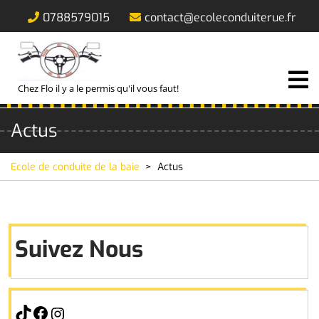
0788579015
contact@ecoleconduiterue.fr
Chez Flo il y a le permis qu'il vous faut!
Actus
Ecole de conduite de la baie
>
Actus
Suivez Nous