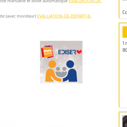
boîte manuelle et boite automatique
EVALUATION-DE-
C
ite (avec moniteur)
EVALUATION-DE-DEPART-B-
1 
8