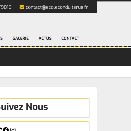
79015
contact@ecoleconduiterue.fr
NS
GALERIE
ACTUS
CONTACT
Suivez Nous