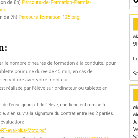
ion de 8h)
Parcours-de-Formation-Permis-
png
on de 7h)
Parcours-formation-125.png
Ma
9h
n:
Lu
er le nombre d’heures de formation à la conduite, pour
 tablette pour une durée de 45 min, en cas de
Sa
alisé en voiture avec votre moniteur.
t réalisée par l’élève sur ordinateur ou tablette en
 de l’enseignant et de l’élève, une fiche est remise à
Ma
le, s’en suivra la signature du contrat entre les 2 parties.
Me
 évaluation:
Je
Ve
T-eval-plus-Moto.pdf
Sa