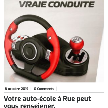
8
8 octobre 2019
0 Comments
octobre
Votre auto-école à Rue peut
2019
vous renseigner.