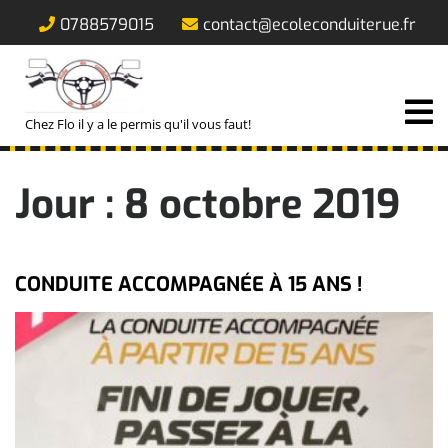
Skip
0788579015
contact@ecoleconduiterue.fr
to
content
O
M
Chez Flo il y a le permis qu'il vous faut!
Jour :
8 octobre 2019
CONDUITE ACCOMPAGNÉE À 15 ANS !